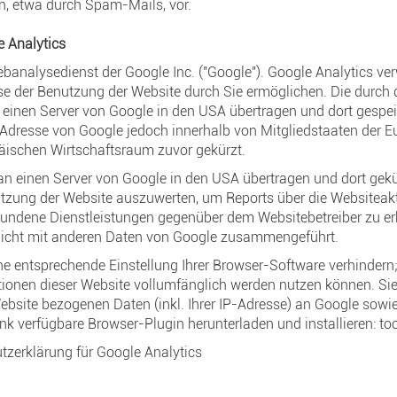
, etwa durch Spam-Mails, vor.
e Analytics
banalysedienst der Google Inc. ("Google"). Google Analytics ver
e der Benutzung der Website durch Sie ermöglichen. Die durch 
einen Server von Google in den USA übertragen und dort gespeich
-Adresse von Google jedoch innerhalb von Mitgliedstaaten der 
ischen Wirtschaftsraum zuvor gekürzt.
an einen Server von Google in den USA übertragen und dort gekür
utzung der Website auszuwerten, um Reports über die Websiteak
bundene Dienstleistungen gegenüber dem Websitebetreiber zu e
 nicht mit anderen Daten von Google zusammengeführt.
e entsprechende Einstellung Ihrer Browser-Software verhindern; 
tionen dieser Website vollumfänglich werden nutzen können. Si
ebsite bezogenen Daten (inkl. Ihrer IP-Adresse) an Google sowi
nk verfügbare Browser-Plugin herunterladen und installieren:
to
zerklärung für Google Analytics