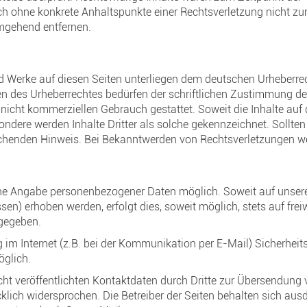
jedoch ohne konkrete Anhaltspunkte einer Rechtsverletzung nicht 
umgehend entfernen.
und Werke auf diesen Seiten unterliegen dem deutschen Urheberrec
en des Urheberrechtes bedürfen der schriftlichen Zustimmung des
 nicht kommerziellen Gebrauch gestattet. Soweit die Inhalte auf d
ondere werden Inhalte Dritter als solche gekennzeichnet. Sollte
chenden Hinweis. Bei Bekanntwerden von Rechtsverletzungen wer
ohne Angabe personenbezogener Daten möglich. Soweit auf unse
en) erhoben werden, erfolgt dies, soweit möglich, stets auf frei
rgegeben.
 im Internet (z.B. bei der Kommunikation per E-Mail) Sicherhei
öglich.
t veröffentlichten Kontaktdaten durch Dritte zur Übersendung 
lich widersprochen. Die Betreiber der Seiten behalten sich ausdr